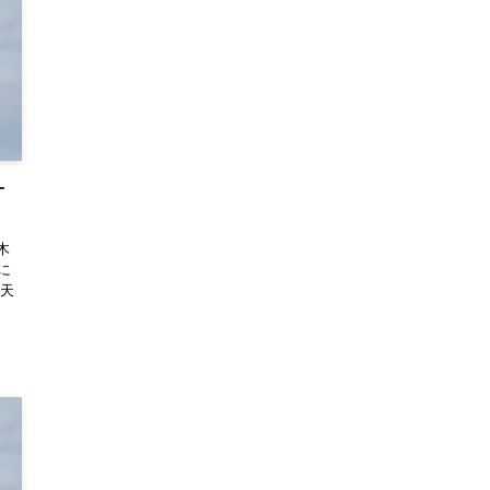
オ
木
に
「天