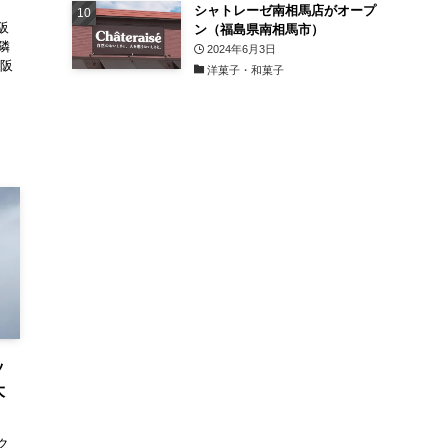
シャトレーゼ南相馬店がオープ
阪
ン（福島県南相馬市）
隣
2024年6月3日
大阪
洋菓子・和菓子
ッ
大
ク