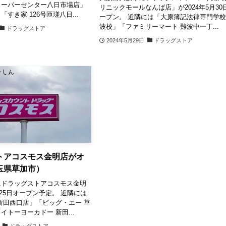
スーパーセンター八日市場店」
リニックモールなんば店」が2024年5月30
すき家 126号匝瑳八日...
ープン。 近隣には「大原簿記法律専門学
波校」「ファミリーマート 難波中一丁...
ドラッグストア
2024年5月29日
ドラッグストア
トアコスモス金明店がオ
玉県草加市）
にドラッグストアコスモス金明
月25日オープン予定。 近隣には
新田西口店」「ビッグ・エー 草
イトーヨーカドー 新田...
ドラッグストア