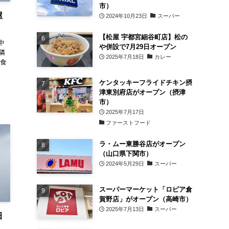
市）
屋
2024年10月23日
スーパー
【松屋 宇都宮細谷町店】松の
中
や併設で7月29日オープン
隣
2025年7月18日
カレー
洋食
ケンタッキーフライドチキン摂
津東別府店がオープン（摂津
市）
2025年7月17日
ファーストフード
ラ・ムー東勝谷店がオープン
（山口県下関市）
2024年5月29日
スーパー
スーパーマーケット「ロピア倉
賀野店」がオープン（高崎市）
2025年7月13日
スーパー
田