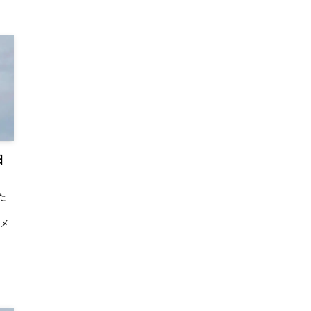
田
た
。
コメ