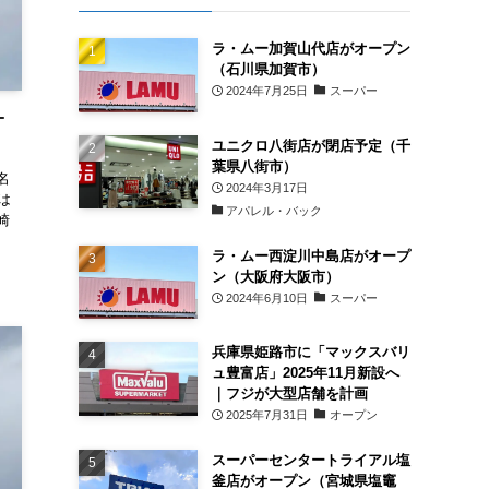
ラ・ムー加賀山代店がオープン
（石川県加賀市）
2024年7月25日
スーパー
オ
ユニクロ八街店が閉店予定（千
葉県八街市）
名
2024年3月17日
は
アパレル・バック
崎
ラ・ムー西淀川中島店がオープ
ン（大阪府大阪市）
2024年6月10日
スーパー
兵庫県姫路市に「マックスバリ
ュ豊富店」2025年11月新設へ
｜フジが大型店舗を計画
2025年7月31日
オープン
スーパーセンタートライアル塩
釜店がオープン（宮城県塩竈